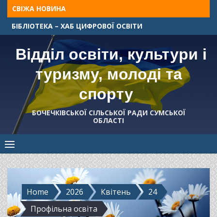
Skip
СВІЖА НОВИНА
to
БІБЛІОТЕКА – ХАБ ЦИФРОВОЇ ОСВІТИ
content
Відділ освіти, культури і
туризму, молоді та
спорту
БОЧЕЧКІВСЬКОЇ СІЛЬСЬКОЇ РАДИ СУМСЬКОЇ
ОБЛАСТІ
Home
2026
Квітень
24
Профільна освіта