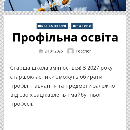
,
БЕЗ КАТЕГОРІЇ
НОВИНИ
Профільна освіта
Author
Teacher
Posted
24.04.2026
On
Старша школа змінюється! З 2027 року
старшокласники зможуть обирати
профілі навчання та предмети залежно
від своїх зацікавлень і майбутньої
професії.