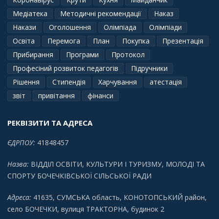
Медіатека
Методичні рекомендації
Наказ
Накази
Оголошення
Олімпіада
Олімпіади
Освіта
Перемога
План
Покупка
Презентація
Прибирання
Програми
Протокол
Професіний розвиток педагогів
Підручники
Рішення
Стипендія
Харчування
атестація
звіт
привітання
фінанси
РЕКВІЗИТИ ТА АДРЕСА
ЄДРПОУ:
41848457
Назва:
ВІДДІЛ ОСВІТИ, КУЛЬТУРИ І ТУРИЗМУ, МОЛОДІ ТА
СПОРТУ БОЧЕЧКІВСЬКОЇ СІЛЬСЬКОЇ РАДИ
Адреса:
41635, СУМСЬКА область, КОНОТОПСЬКИЙ район,
село БОЧЕЧКИ, вулиця ТРАКТОРНА, будинок 2