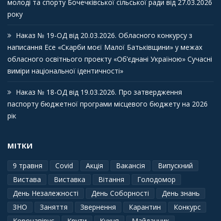
молоді та спорту Бочечківської сільської ради від 27.03.2026
року
Наказ № 19-ОД від 20.03.2026. Обласного конкурсу з
написання Есе «Скарби моєї Малої Батьківщини» у межах
обласного освітнього проекту «Об’єднані Україною» Сучасні
виміри національної ідентичності»
Наказ № 18-ОД від 19.03.2026. Про затвердження
паспорту бюджетної програми місцевого бюджету на 2026
рік
МІТКИ
9 травня
Covid
Акція
Вакансія
Випускний
Вистава
Виставка
Вітання
Голодомор
День Незалежності
День Соборності
День знань
ЗНО
Заняття
Звернення
Карантин
Конкурс
Коронавірус
Крути
Кухня
Майданчик